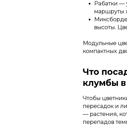
Рабатки — 
маршруты 
Миксборде
высоты. Цв
Модульные цве
компактных дво
Что поса
клумбы 
Чтобы цветник
пересадок и л
— растения, ко
перепадов темп