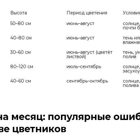
Высота
Период цветения
Услови
50–80 см
июнь–август
солнце,
почти 
40–80 см
июнь–август
тень ил
влажна
30–60 см
июнь–август (цветёт 
тень, у
листвой)
полив
80–120 см
июль–сентябрь
солнце, 
засухо
40–60 см
сентябрь–октябрь
солнце,
полива
на месяц: популярные ошиб
ве цветников