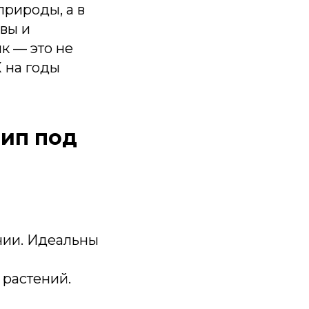
природы, а в
вы и
к — это не
 на годы
тип под
нии. Идеальны
 растений.