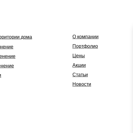
О компании
рритории дома
Портфолио
енение
Цены
ленение
Акции
енение
Статьи
и
Новости