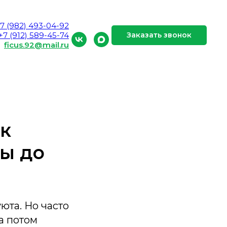
7 (982) 493-04-92
+7 (912) 589-45-74
Заказать звонок
ficus.92@mail.ru
ак
ны до
юта. Но часто
а потом