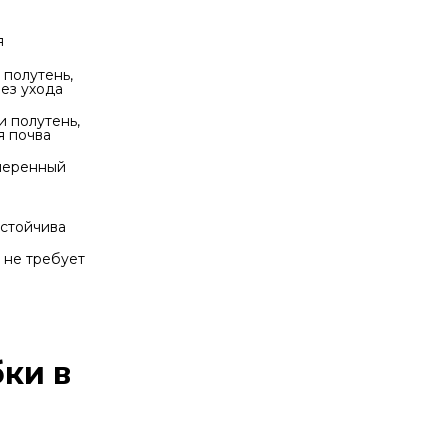
я
 полутень, 
без ухода
и полутень, 
я почва
меренный 
устойчива
 не требует 
ки в