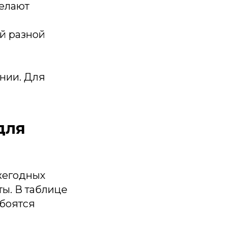
Делают
й разной
нии. Для
для
жегодных
ы. В таблице
 боятся