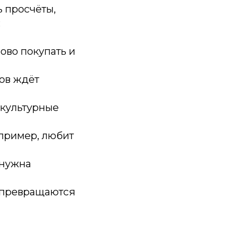
 просчёты,
:
ово покупать и
ов ждёт
 культурные
апример, любит
 нужна
ы превращаются