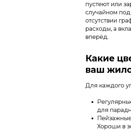
пустеют или за
случайном под
отсутствии гра
расходы, а вкл
вперёд.
Какие цв
ваш жило
Для каждого уг
Регулярные
для парадн
Пейзажные 
Хороши в з