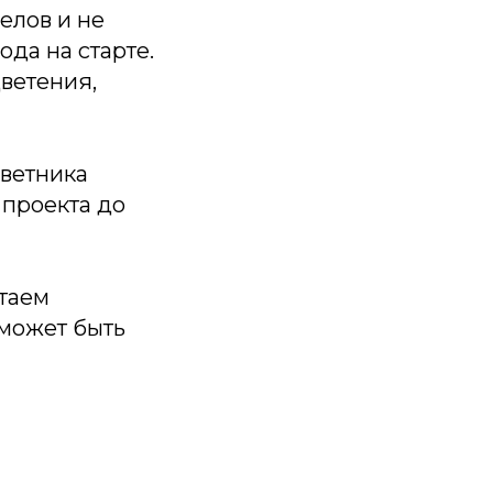
елов и не
ода на старте.
цветения,
цветника
 проекта до
итаем
 может быть