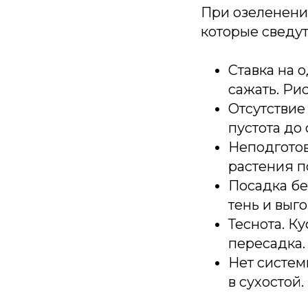
При озеленени
которые сведут
Ставка на 
сажать. Ри
Отсутствие
пустота до
Неподготов
растения п
Посадка бе
тень и выг
Теснота. К
пересадка.
Нет систем
в сухостой.