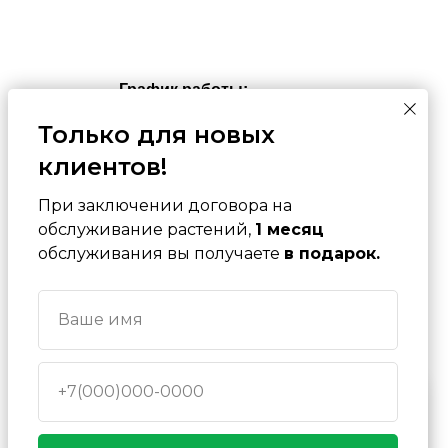
График работы:
пн-сб с 9:00-18:00
Только для новых
Адрес:
клиентов!
г. Пермь, Крисанова, 8
При заключении договора на
обслуживание растений,
1
месяц
Контакты:
обслуживания вы получаете
в подарок.
+7 (982) 493-04-92
+7 (912) 589-45-74
Ваше имя
ficus.92@mail.ru
+7(000)000-0000
На сайте используются cookie,
чтобы все работало